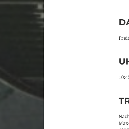
D
Frei
U
10:4
T
Nach
Max-