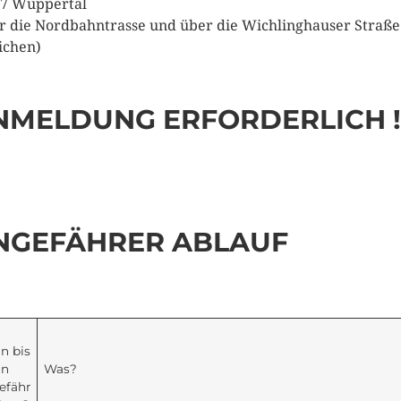
7 Wuppertal
r die Nordbahntrasse und über die Wichlinghauser Straße
ichen)
NMELDUNG ERFORDERLICH !
NGEFÄHRER ABLAUF
n bis
nn
Was?
efähr