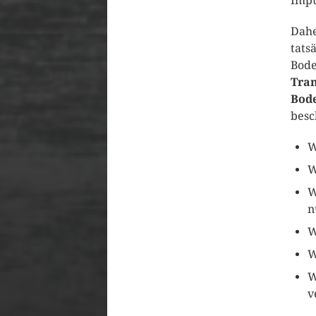
Impu
Dahe
tats
Bode
Tran
Bod
besc
W
W
W
n
W
W
W
v