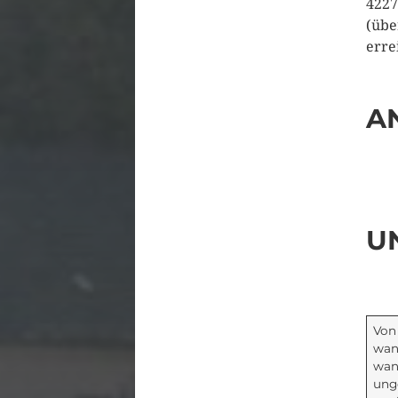
4227
(übe
erre
A
U
Von
wan
wa
ung