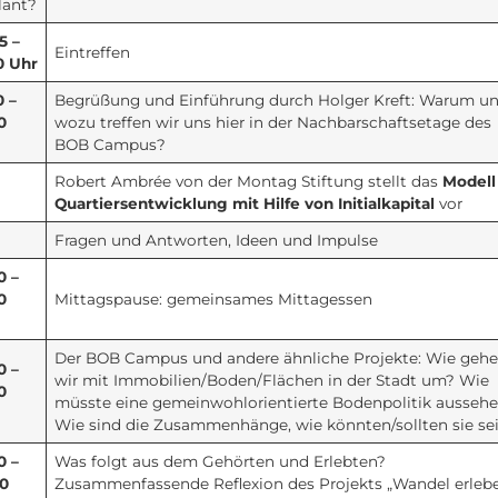
lant?
5 –
Eintreffen
0 Uhr
0 –
Begrüßung und Einführung durch Holger Kreft: Warum u
0
wozu treffen wir uns hier in der Nachbarschaftsetage des
BOB Campus?
Robert Ambrée von der Montag Stiftung stellt das
Modell
Quartiersentwicklung mit Hilfe von Initialkapital
vor
Fragen und Antworten, Ideen und Impulse
0 –
0
Mittagspause: gemeinsames Mittagessen
Der BOB Campus und andere ähnliche Projekte: Wie geh
0 –
wir mit Immobilien/Boden/Flächen in der Stadt um? Wie
0
müsste eine gemeinwohlorientierte Bodenpolitik ausseh
Wie sind die Zusammenhänge, wie könnten/sollten sie se
0 –
Was folgt aus dem Gehörten und Erlebten?
00
Zusammenfassende Reflexion des Projekts „Wandel erlebe