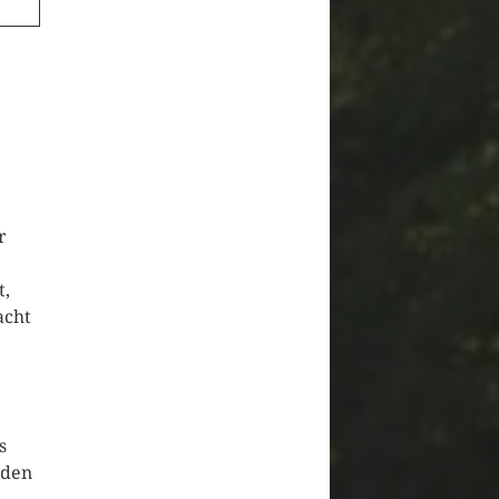
r
t,
acht
s
nden