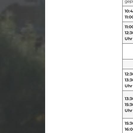
gep
10:4
11:0
11:0
12:3
Uhr
12:3
13:3
Uhr
13:3
15:3
Uhr
15:3
16: