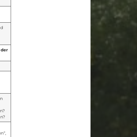
nd
 der
en
en?
in?
n“,