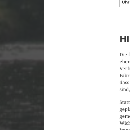
Uhr
H
Die 
ehem
Verf
Fabr
dass
sind
Stat
gepl
geme
Wich