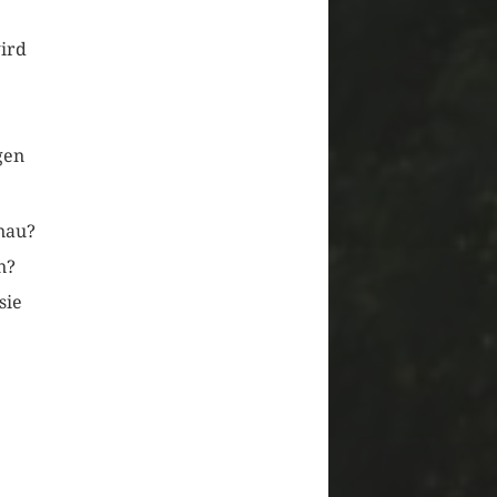
ird
gen
enau?
n?
sie